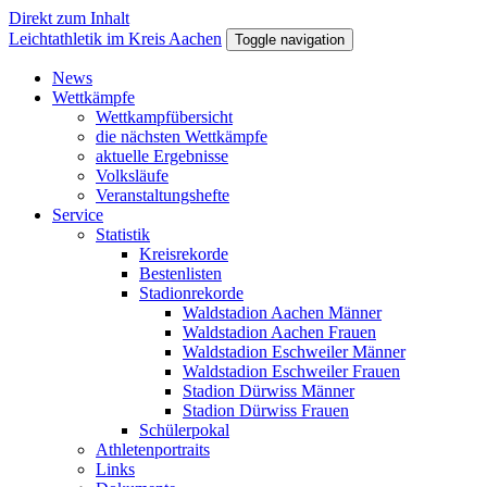
Direkt zum Inhalt
Leichtathletik im Kreis Aachen
Toggle navigation
News
Wettkämpfe
Wettkampfübersicht
die nächsten Wettkämpfe
aktuelle Ergebnisse
Volksläufe
Veranstaltungshefte
Service
Statistik
Kreisrekorde
Bestenlisten
Stadionrekorde
Waldstadion Aachen Männer
Waldstadion Aachen Frauen
Waldstadion Eschweiler Männer
Waldstadion Eschweiler Frauen
Stadion Dürwiss Männer
Stadion Dürwiss Frauen
Schülerpokal
Athletenportraits
Links