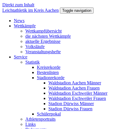
Direkt zum Inhalt
Leichtathletik im Kreis Aachen
Toggle navigation
News
Wettkämpfe
Wettkampfübersicht
die nächsten Wettkämpfe
aktuelle Ergebnisse
Volksläufe
Veranstaltungshefte
Service
Statistik
Kreisrekorde
Bestenlisten
Stadionrekorde
Waldstadion Aachen Männer
Waldstadion Aachen Frauen
Waldstadion Eschweiler Männer
Waldstadion Eschweiler Frauen
Stadion Dürwiss Männer
Stadion Dürwiss Frauen
Schülerpokal
Athletenportraits
Links