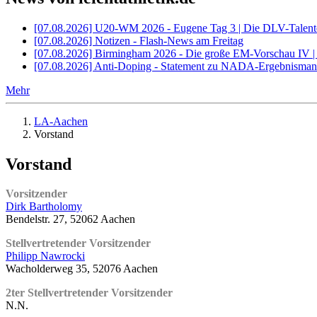
[07.08.2026] U20-WM 2026 - Eugene Tag 3 | Die DLV-Talent
[07.08.2026] Notizen - Flash-News am Freitag
[07.08.2026] Birmingham 2026 - Die große EM-Vorschau IV 
[07.08.2026] Anti-Doping - Statement zu NADA-Ergebnisman
Mehr
LA-Aachen
Vorstand
Vorstand
Vorsitzender
Dirk Bartholomy
Bendelstr. 27, 52062 Aachen
Stellvertretender Vorsitzender
Philipp Nawrocki
Wacholderweg 35, 52076 Aachen
2ter Stellvertretender Vorsitzender
N.N.