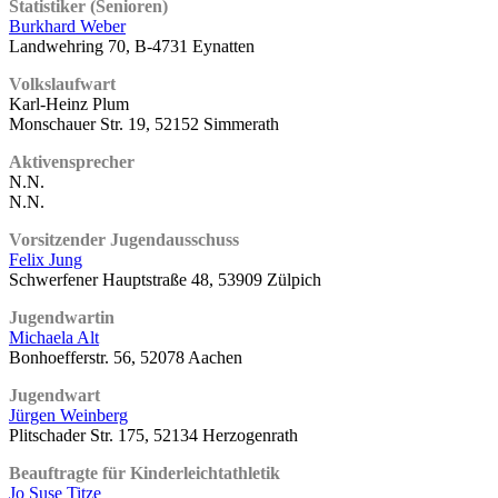
Statistiker (Senioren)
Burkhard Weber
Landwehring 70, B-4731 Eynatten
Volkslaufwart
Karl-Heinz Plum
Monschauer Str. 19, 52152 Simmerath
Aktivensprecher
N.N.
N.N.
Vorsitzender Jugendausschuss
Felix Jung
Schwerfener Hauptstraße 48, 53909 Zülpich
Jugendwartin
Michaela Alt
Bonhoefferstr. 56, 52078 Aachen
Jugendwart
Jürgen Weinberg
Plitschader Str. 175, 52134 Herzogenrath
Beauftragte für Kinderleichtathletik
Jo Suse Titze