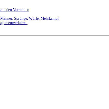
e in den Vorrunden
| Männer: Sprünge, Würfe, Mehrkampf
agementverfahren