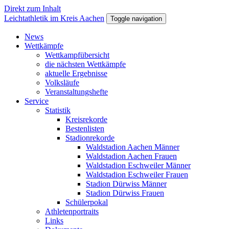
Direkt zum Inhalt
Leichtathletik im Kreis Aachen
Toggle navigation
News
Wettkämpfe
Wettkampfübersicht
die nächsten Wettkämpfe
aktuelle Ergebnisse
Volksläufe
Veranstaltungshefte
Service
Statistik
Kreisrekorde
Bestenlisten
Stadionrekorde
Waldstadion Aachen Männer
Waldstadion Aachen Frauen
Waldstadion Eschweiler Männer
Waldstadion Eschweiler Frauen
Stadion Dürwiss Männer
Stadion Dürwiss Frauen
Schülerpokal
Athletenportraits
Links