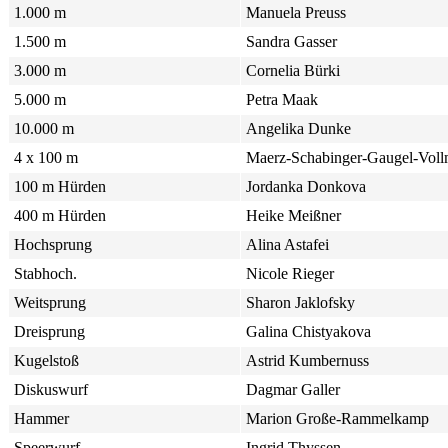
1.000 m
Manuela Preuss
1.500 m
Sandra Gasser
3.000 m
Cornelia Bürki
5.000 m
Petra Maak
10.000 m
Angelika Dunke
4 x 100 m
Maerz-Schabinger-Gaugel-Voll
100 m Hürden
Jordanka Donkova
400 m Hürden
Heike Meißner
Hochsprung
Alina Astafei
Stabhoch.
Nicole Rieger
Weitsprung
Sharon Jaklofsky
Dreisprung
Galina Chistyakova
Kugelstoß
Astrid Kumbernuss
Diskuswurf
Dagmar Galler
Hammer
Marion Große-Rammelkamp
Speerwurf
Ingrid Thyssen