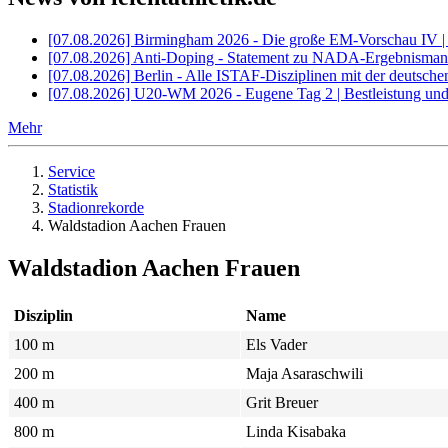
[07.08.2026] Birmingham 2026 - Die große EM-Vorschau IV 
[07.08.2026] Anti-Doping - Statement zu NADA-Ergebnisman
[07.08.2026] Berlin - Alle ISTAF-Disziplinen mit der deutsch
[07.08.2026] U20-WM 2026 - Eugene Tag 2 | Bestleistung und
Mehr
Service
Statistik
Stadionrekorde
Waldstadion Aachen Frauen
Waldstadion Aachen Frauen
Disziplin
Name
100 m
Els Vader
200 m
Maja Asaraschwili
400 m
Grit Breuer
800 m
Linda Kisabaka