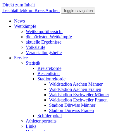
Direkt zum Inhalt
Leichtathletik im Kreis Aachen
Toggle navigation
News
Wettkämpfe
Wettkampfübersicht
die nächsten Wettkämpfe
aktuelle Ergebnisse
Volksläufe
Veranstaltungshefte
Service
Statistik
Kreisrekorde
Bestenlisten
Stadionrekorde
Waldstadion Aachen Männer
Waldstadion Aachen Frauen
Waldstadion Eschweiler Männer
Waldstadion Eschweiler Frauen
Stadion Dürwiss Männer
Stadion Dürwiss Frauen
Schülerpokal
Athletenportraits
Links