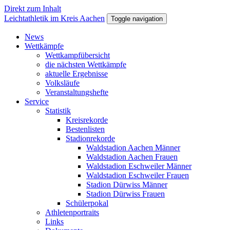
Direkt zum Inhalt
Leichtathletik im Kreis Aachen
Toggle navigation
News
Wettkämpfe
Wettkampfübersicht
die nächsten Wettkämpfe
aktuelle Ergebnisse
Volksläufe
Veranstaltungshefte
Service
Statistik
Kreisrekorde
Bestenlisten
Stadionrekorde
Waldstadion Aachen Männer
Waldstadion Aachen Frauen
Waldstadion Eschweiler Männer
Waldstadion Eschweiler Frauen
Stadion Dürwiss Männer
Stadion Dürwiss Frauen
Schülerpokal
Athletenportraits
Links