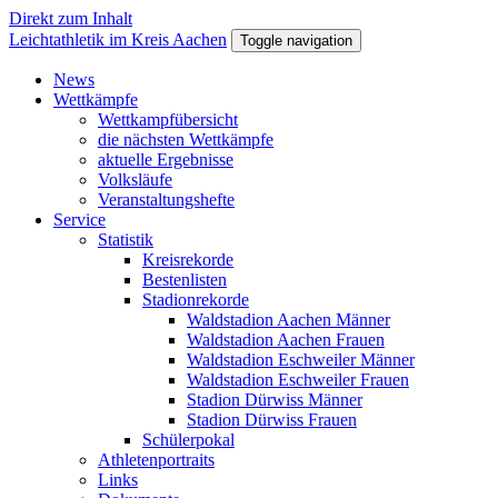
Direkt zum Inhalt
Leichtathletik im Kreis Aachen
Toggle navigation
News
Wettkämpfe
Wettkampfübersicht
die nächsten Wettkämpfe
aktuelle Ergebnisse
Volksläufe
Veranstaltungshefte
Service
Statistik
Kreisrekorde
Bestenlisten
Stadionrekorde
Waldstadion Aachen Männer
Waldstadion Aachen Frauen
Waldstadion Eschweiler Männer
Waldstadion Eschweiler Frauen
Stadion Dürwiss Männer
Stadion Dürwiss Frauen
Schülerpokal
Athletenportraits
Links