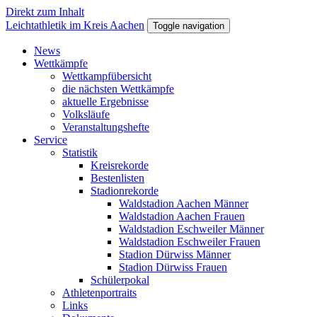
Direkt zum Inhalt
Leichtathletik im Kreis Aachen
Toggle navigation
News
Wettkämpfe
Wettkampfübersicht
die nächsten Wettkämpfe
aktuelle Ergebnisse
Volksläufe
Veranstaltungshefte
Service
Statistik
Kreisrekorde
Bestenlisten
Stadionrekorde
Waldstadion Aachen Männer
Waldstadion Aachen Frauen
Waldstadion Eschweiler Männer
Waldstadion Eschweiler Frauen
Stadion Dürwiss Männer
Stadion Dürwiss Frauen
Schülerpokal
Athletenportraits
Links