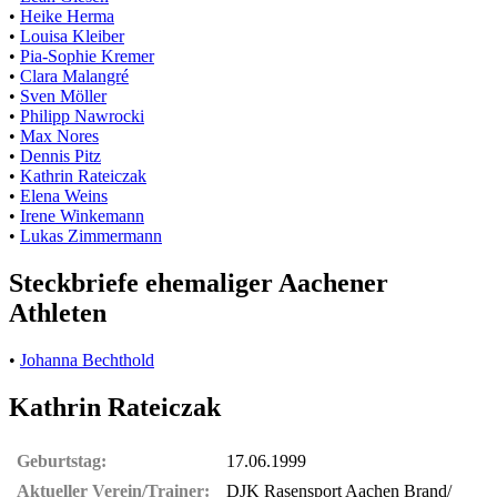
•
Heike Herma
•
Louisa Kleiber
•
Pia-Sophie Kremer
•
Clara Malangré
•
Sven Möller
•
Philipp Nawrocki
•
Max Nores
•
Dennis Pitz
•
Kathrin Rateiczak
•
Elena Weins
•
Irene Winkemann
•
Lukas Zimmermann
Steckbriefe ehemaliger Aachener
Athleten
•
Johanna Bechthold
Kathrin Rateiczak
Geburtstag:
17.06.1999
Aktueller Verein/Trainer:
DJK Rasensport Aachen Brand/