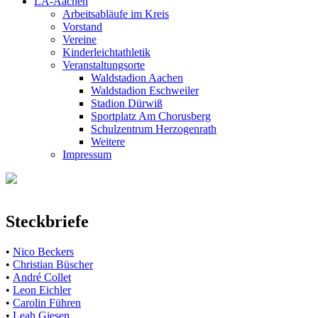
LA-Aachen
Arbeitsabläufe im Kreis
Vorstand
Vereine
Kinderleichtathletik
Veranstaltungsorte
Waldstadion Aachen
Waldstadion Eschweiler
Stadion Dürwiß
Sportplatz Am Chorusberg
Schulzentrum Herzogenrath
Weitere
Impressum
Steckbriefe
•
Nico Beckers
•
Christian Büscher
•
André Collet
•
Leon Eichler
•
Carolin Führen
•
Leah Giesen