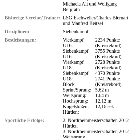
Michaela Alt und Wolfgang
Bergrath
Bisherige Vereine/Trainer:
LSG Eschweiler/Charles Biernart
und Manfred Beitzel
Disziplinen:
Siebenkampf
Bestleistungen:
Vierkampf
2234 Punkte
U16:
(Kreisrekord)
Siebenkampf
3755 Punkte
U16:
(Kreisrekord)
Vierkampf
2728 Punkte
U18:
(Kreisrekord)
Siebenkampf
4370 Punkte
U18:
2741 Punkte
Block
(Kreisrekord)
Sprint/Sprung:
5,62 m
Weitsprung:
1,64 m
Hochsprung:
12,12 m
Kugelstoßen:
12,16 sek
Hürden:
Sportliche Erfolge:
2. Nordrheinmeisterschaften 2012
Hürden
3. Nordrheinmeisterschaften 2012
Weitsprung