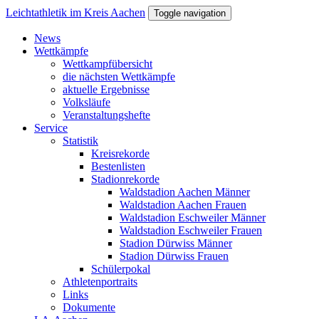
Direkt zum Inhalt
Leichtathletik im Kreis Aachen
Toggle navigation
News
Wettkämpfe
Wettkampfübersicht
die nächsten Wettkämpfe
aktuelle Ergebnisse
Volksläufe
Veranstaltungshefte
Service
Statistik
Kreisrekorde
Bestenlisten
Stadionrekorde
Waldstadion Aachen Männer
Waldstadion Aachen Frauen
Waldstadion Eschweiler Männer
Waldstadion Eschweiler Frauen
Stadion Dürwiss Männer
Stadion Dürwiss Frauen
Schülerpokal
Athletenportraits
Links
Dokumente