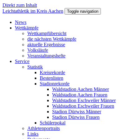
Direkt zum Inhalt
Leichtathletik im Kreis Aachen
Toggle navigation
News
Wettkämpfe
Wettkampfübersicht
die nächsten Wettkämpfe
aktuelle Ergebnisse
Volksläufe
Veranstaltungshefte
Service
Statistik
Kreisrekorde
Bestenlisten
Stadionrekorde
Waldstadion Aachen Männer
Waldstadion Aachen Frauen
Waldstadion Eschweiler Männer
Waldstadion Eschweiler Frauen
Stadion Dürwiss Männer
Stadion Dürwiss Frauen
Schülerpokal
Athletenportraits
Links