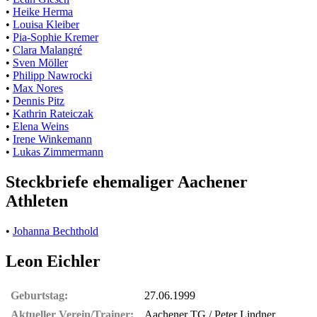
•
Heike Herma
•
Louisa Kleiber
•
Pia-Sophie Kremer
•
Clara Malangré
•
Sven Möller
•
Philipp Nawrocki
•
Max Nores
•
Dennis Pitz
•
Kathrin Rateiczak
•
Elena Weins
•
Irene Winkemann
•
Lukas Zimmermann
Steckbriefe ehemaliger Aachener
Athleten
•
Johanna Bechthold
Leon Eichler
Geburtstag:
27.06.1999
Aktueller Verein/Trainer:
Aachener TG / Peter Lindner