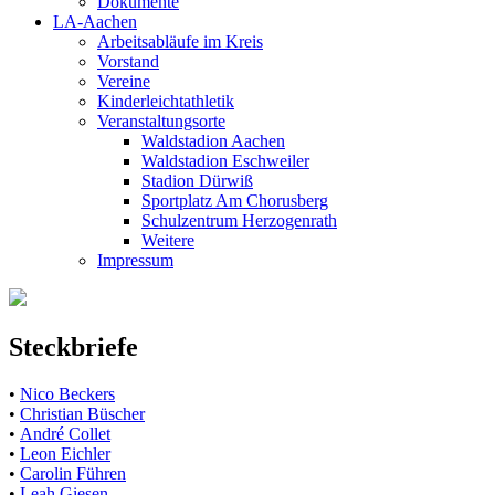
Dokumente
LA-Aachen
Arbeitsabläufe im Kreis
Vorstand
Vereine
Kinderleichtathletik
Veranstaltungsorte
Waldstadion Aachen
Waldstadion Eschweiler
Stadion Dürwiß
Sportplatz Am Chorusberg
Schulzentrum Herzogenrath
Weitere
Impressum
Steckbriefe
•
Nico Beckers
•
Christian Büscher
•
André Collet
•
Leon Eichler
•
Carolin Führen
•
Leah Giesen